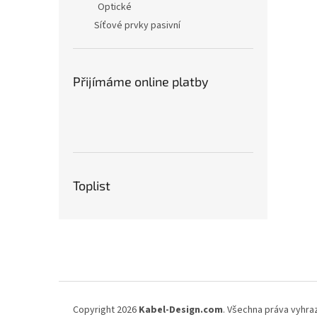
Optické
Síťové prvky pasivní
Přijímáme online platby
Toplist
Z
á
p
a
t
í
Copyright 2026
Kabel-Design.com
. Všechna práva vyhra