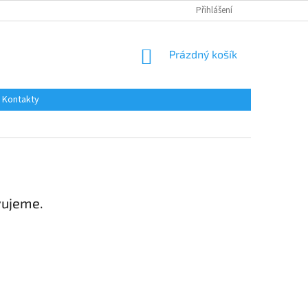
Přihlášení
NÁKUPNÍ
Prázdný košík
KOŠÍK
Kontakty
vujeme.