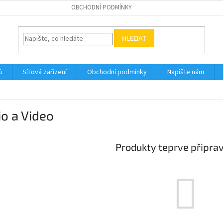
OBCHODNÍ PODMÍNKY
HLEDAT
ů
Síťová zařízení
Obchodní podmínky
Napište nám
o a Video
Produkty teprve připra