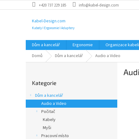
Přejít
+420 737 229 185
info@kabel-design.com
na
obsah
Kabel-Design.com
Kabely I Ergonomie I Adaptery
Dům a kancelář
Ergonomie
Organizace kabel
Domů
Dům a kancelář
Audio a Video
P
Audi
o
Přeskočit
s
Kategorie
kategorie
t
r
Dům a kancelář
a
Audio a Video
n
Počitač
n
í
Kabely
p
Myši
a
Pracovní místo