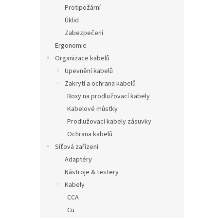
n
Protipožární
e
Úklid
l
Zabezpečení
Ergonomie
Organizace kabelů
Upevnění kabelů
Zakrytí a ochrana kabelů
Boxy na prodlužovací kabely
Kabelové můstky
Prodlužovací kabely zásuvky
Ochrana kabelů
Síťová zařízení
Adaptéry
Nástroje & testery
Kabely
CCA
Cu