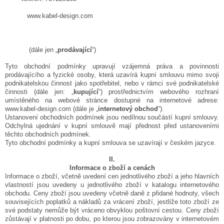
www.kabel-design.com
(dále jen „
prodávající
“)
Tyto obchodní podmínky upravují vzájemná práva a povinnosti
prodávajícího a fyzické osoby, která uzavírá kupní smlouvu mimo svoji
podnikatelskou činnost jako spotřebitel, nebo v rámci své podnikatelské
činnosti (dále jen: „
kupující
“) prostřednictvím webového rozhraní
umístěného na webové stránce dostupné na internetové adrese:
www.kabel-design.com (dále je „
internetový obchod
“).
Ustanovení obchodních podmínek jsou nedílnou součástí kupní smlouvy.
Odchylná ujednání v kupní smlouvě mají přednost před ustanoveními
těchto obchodních podmínek.
Tyto obchodní podmínky a kupní smlouva se uzavírají v českém jazyce
.
II.
Informace o zboží a cenách
Informace o zboží, včetně uvedení cen jednotlivého zboží a jeho hlavních
vlastností jsou uvedeny u jednotlivého zboží v katalogu internetového
obchodu. Ceny zboží jsou uvedeny včetně daně z přidané hodnoty, všech
souvisejících poplatků a nákladů za vrácení zboží, jestliže toto zboží ze
své podstaty nemůže být vráceno obvyklou poštovní cestou. Ceny zboží
zůstávají v platnosti po dobu, po kterou jsou zobrazovány v internetovém