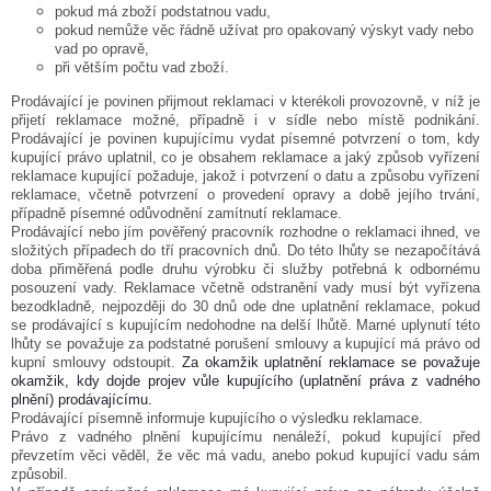
pokud má zboží podstatnou vadu,
pokud nemůže věc řádně užívat pro opakovaný výskyt vady nebo
vad po opravě,
při větším počtu vad zboží.
Prodávající je povinen přijmout reklamaci v kterékoli provozovně, v níž je
přijetí reklamace možné, případně i v sídle nebo místě podnikání.
Prodávající je povinen kupujícímu vydat písemné potvrzení o tom, kdy
kupující právo uplatnil, co je obsahem reklamace a jaký způsob vyřízení
reklamace kupující požaduje, jakož i potvrzení o datu a způsobu vyřízení
reklamace, včetně potvrzení o provedení opravy a době jejího trvání,
případně písemné odůvodnění zamítnutí reklamace.
Prodávající nebo jím pověřený pracovník rozhodne o reklamaci ihned, ve
složitých případech do tří pracovních dnů. Do této lhůty se nezapočítává
doba přiměřená podle druhu výrobku či služby potřebná k odbornému
posouzení vady. Reklamace včetně odstranění vady musí být vyřízena
bezodkladně, nejpozději do 30 dnů ode dne uplatnění reklamace, pokud
se prodávající s kupujícím nedohodne na delší lhůtě. Marné uplynutí této
lhůty se považuje za podstatné porušení smlouvy a kupující má právo od
kupní smlouvy odstoupit.
Za okamžik uplatnění reklamace se považuje
okamžik, kdy dojde projev vůle kupujícího (uplatnění práva z vadného
plnění) prodávajícímu.
Prodávající písemně informuje kupujícího o výsledku reklamace.
Právo z vadného plnění kupujícímu nenáleží, pokud kupující před
převzetím věci věděl, že věc má vadu, anebo pokud kupující vadu sám
způsobil.