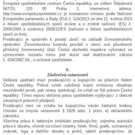
Evropské spotřebitelské centrum Česká republika, se sídlem Štěpánská
567/15, 120 00 Praha 2, internetová adresa:
http://www.evropskyspotrebitel.cz je kontaktním místem podle Nařízení
Evropského parlamentu a Rady (EU) č. 524/2013 ze dne 21. května 2013
o řešení spotřebitelských sporů on-line a o změně nařízení (ES) č.
2006/2004 a směrnice 2009/22/ES (nařízení o řešení spotřebitelských
sporů on-line).
Prodávající je oprávněn k prodeji zboží na základě živnostenského
oprávnění. Živnostenskou kontrolu provádí v rámci své působnosti
příslušný živnostenský úřad. Česká obchodní inspekce vykonává ve
vymezeném rozsahu mimo jiné dozor nad dodržováním zákona
č. 634/1992 Sb., o ochraně spotřebitele.
X.
Závěrečná ustanovení
Veškerá ujednání mezi prodávajícím a kupujícím se právním řádem
České republiky. Pokud vztah založený kupní smlouvou obsahuje
mezinárodní prvek, pak strany sjednávají, že vztah se řídí právem České
republiky. Tímto nejsou dotčena práva spotřebitele vyplývající z obecně
závazných právních předpisů.
Prodávající není ve vztahu ke kupujícímu vázán žádnými kodexy
chování ve smyslu ustanovení § 1826 odst. 1 písm. e) občanského
zákoníku.
Všechna práva k webovým stránkám prodávajícího, zejména autorská
práva k obsahu, včetně rozvržení stránky, fotek, filmů, grafik, ochranných
známek, loga a dalšího obsahu a prvků, náleží prodávajícímu. Je