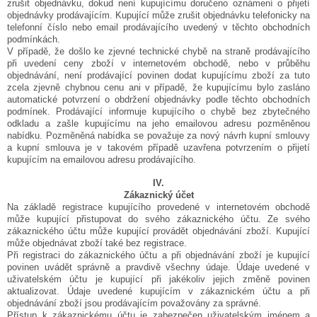
zrušit objednávku, dokud není kupujícímu doručeno oznámení o přijetí
objednávky prodávajícím. Kupující může zrušit objednávku telefonicky na
telefonní číslo nebo email prodávajícího uvedený v těchto obchodních
podmínkách.
V případě, že došlo ke zjevné technické chybě na straně prodávajícího
při uvedení ceny zboží v internetovém obchodě, nebo v průběhu
objednávání, není prodávající povinen dodat kupujícímu zboží za tuto
zcela zjevně chybnou cenu ani v případě, že kupujícímu bylo zasláno
automatické potvrzení o obdržení objednávky podle těchto obchodních
podmínek.
Prodávající informuje kupujícího o chybě bez zbytečného
odkladu a zašle kupujícímu na jeho emailovou adresu pozměněnou
nabídku. Pozměněná nabídka se považuje za nový návrh kupní smlouvy
a kupní smlouva je v takovém případě uzavřena potvrzením o přijetí
kupujícím na emailovou adresu prodávajícího.
IV.
Zákaznický účet
Na základě registrace kupujícího provedené v internetovém obchodě
může kupující přistupovat do svého zákaznického účtu. Ze svého
zákaznického účtu může kupující provádět objednávání zboží. Kupující
může objednávat zboží také bez registrace.
Při registraci do zákaznického účtu a při objednávání zboží je kupující
povinen uvádět správně a pravdivě všechny údaje. Údaje uvedené v
uživatelském účtu je kupující při jakékoliv jejich změně povinen
aktualizovat. Údaje uvedené kupujícím v zákaznickém účtu a při
objednávání zboží jsou prodávajícím považovány za správné.
Přístup k zákaznickému účtu je zabezpečen uživatelským jménem a