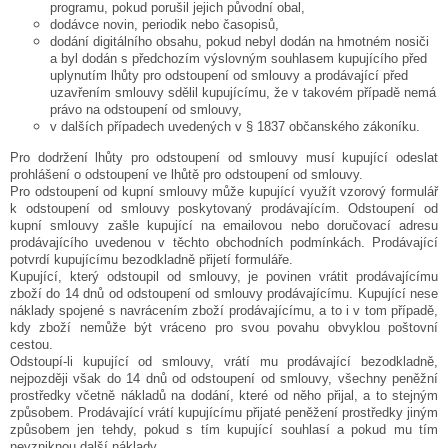
programu, pokud porušil jejich původní obal,
dodávce novin, periodik nebo časopisů,
dodání digitálního obsahu, pokud nebyl dodán na hmotném nosiči
a byl dodán s předchozím výslovným souhlasem kupujícího před
uplynutím lhůty pro odstoupení od smlouvy a prodávající před
uzavřením smlouvy sdělil kupujícímu, že v takovém případě nemá
právo na odstoupení od smlouvy,
v dalších případech uvedených v § 1837 občanského zákoníku.
Pro dodržení lhůty pro odstoupení od smlouvy musí kupující odeslat
prohlášení o odstoupení ve lhůtě pro odstoupení od smlouvy.
Pro odstoupení od kupní smlouvy může kupující využít vzorový formulář
k odstoupení od smlouvy poskytovaný prodávajícím. Odstoupení od
kupní smlouvy zašle kupující na emailovou nebo doručovací adresu
prodávajícího uvedenou v těchto obchodních podmínkách. Prodávající
potvrdí kupujícímu bezodkladně přijetí formuláře.
Kupující, který odstoupil od smlouvy, je povinen vrátit prodávajícímu
zboží do 14 dnů od odstoupení od smlouvy prodávajícímu. Kupující nese
náklady spojené s navrácením zboží prodávajícímu, a to i v tom případě,
kdy zboží nemůže být vráceno pro svou povahu obvyklou poštovní
cestou.
Odstoupí-li kupující od smlouvy, vrátí mu prodávající bezodkladně,
nejpozději však do 14 dnů od odstoupení od smlouvy, všechny peněžní
prostředky včetně nákladů na dodání, které od něho přijal, a to stejným
způsobem. Prodávající vrátí kupujícímu přijaté peněžení prostředky jiným
způsobem jen tehdy, pokud s tím kupující souhlasí a pokud mu tím
nevzniknou další náklady.