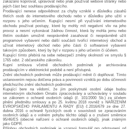
zakázáno kopírovat, upravovat nebo jinak používat webové stránky nebo
jejich část bez souhlasu prodávajícího.
Prodávající nenese odpovědnost za chyby vzniklé v důsledku zásahů
třetích osob do internetového obchodu nebo v důsledku jeho užití v
rozporu s jeho určením. Kupující nesmí při využívání internetového
obchodu používat postupy, které by mohly mít negativní vliv na jeho
provoz a nesmí vykonávat žádnou činnost, která by mohla jemu nebo
třetím osobám umožnit neoprávněně zasahovat či neoprávněně užít
programové vybavení nebo další součásti tvořící internetový obchod a
užívat internetový obchod nebo jeho části či softwarové vybavení
takovým způsobem, který by byl v rozporu s jeho určením či účelem.
Kupující tímto přebírá na sebe nebezpečí změny okolností ve smyslu §
1765 odst. 2 občanského zákoníku.
Kupní smlouva včetně obchodních podmínek je archivována
prodávajícím v elektronické podobě a není přístupná.
Znění obchodních podmínek může prodávající měnit či doplňovat. Tímto
ustanovením nejsou dotčena práva a povinnosti vzniklá po dobu účinnosti
předchozího znění obchodních podmínek.
Kupující bere na vědomí, že jím poskytnuté osobní údaje budou
internetovým obchodem Ornatis zpracovávány a uchovávány v souladu
se zákonem o ochraně osobních údajů (č. 101/2000 Sb.) za účelem
plnění předmětu smlouvy a po 25. květnu 2018 rovněž s NAŘÍZENÍM
EVROPSKÉHO PARLAMENTU A RADY (EU) č.2016/679 ze dne 27.
dubna 2016 o ochraně fyzických osob v souvislosti se zpracováním
osobních
údajů a o volném pohybu těchto údajů a o zrušení směrnice
95/46/ES (obecné nařízení o ochraně osobních údajů), jinak známým
jako GDPR.
Přílohou obchodních podmínek je vzorový formulář pro odstoupení od