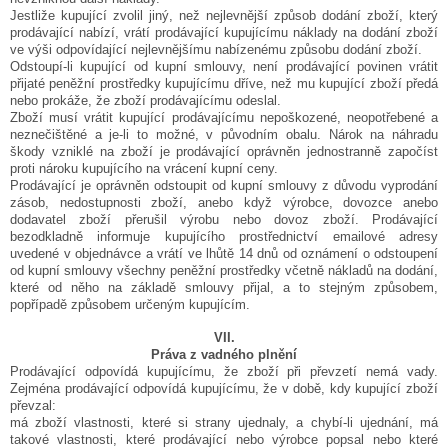
Jestliže kupující zvolil jiný, než nejlevnější způsob dodání zboží, který
prodávající nabízí, vrátí prodávající kupujícímu náklady na dodání zboží
ve výši odpovídající nejlevnějšímu nabízenému způsobu dodání zboží.
Odstoupí-li kupující od kupní smlouvy, není prodávající povinen vrátit
přijaté peněžní prostředky kupujícímu dříve, než mu kupující zboží předá
nebo prokáže, že zboží prodávajícímu odeslal.
Zboží musí vrátit kupující prodávajícímu nepoškozené, neopotřebené a
neznečištěné a je-li to možné, v původním obalu. Nárok na náhradu
škody vzniklé na zboží je prodávající oprávněn jednostranně započíst
proti nároku kupujícího na vrácení kupní ceny.
Prodávající je oprávněn odstoupit od kupní smlouvy z důvodu vyprodání
zásob, nedostupnosti zboží, anebo když výrobce, dovozce anebo
dodavatel zboží přerušil výrobu nebo dovoz zboží. Prodávající
bezodkladně informuje kupujícího prostřednictví emailové adresy
uvedené v objednávce a vrátí ve lhůtě 14 dnů od oznámení o odstoupení
od kupní smlouvy všechny peněžní prostředky včetně nákladů na dodání,
které od něho na základě smlouvy přijal, a to stejným způsobem,
popřípadě způsobem určeným kupujícím.
VII.
Práva z vadného plnění
Prodávající odpovídá kupujícímu, že zboží při převzetí nemá vady.
Zejména prodávající odpovídá kupujícímu, že v době, kdy kupující zboží
převzal:
má zboží vlastnosti, které si strany ujednaly, a chybí-li ujednání, má
takové vlastnosti, které prodávající nebo výrobce popsal nebo které