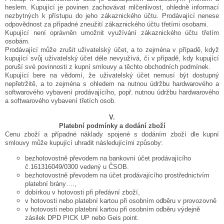
heslem. Kupující je povinen zachovávat mlčenlivost, ohledně informací
nezbytných k přístupu do jeho zákaznického účtu. Prodávající nenese
odpovědnost za případné zneužití zákaznického účtu třetími osobami.
Kupující není oprávněn umožnit využívání zákaznického účtu třetím
osobám.
Prodávající může zrušit uživatelský účet, a to zejména v případě, když
kupující svůj uživatelský účet déle nevyužívá, či v případě, kdy kupující
poruší své povinnosti z kupní smlouvy a těchto obchodních podmínek.
Kupující bere na vědomí, že uživatelský účet nemusí být dostupný
nepřetržitě, a to zejména s ohledem na nutnou údržbu hardwarového a
softwarového vybavení prodávajícího, popř. nutnou údržbu hardwarového
a softwarového vybavení třetích osob.
V.
Platební podmínky a dodání zboží
Cenu zboží a případné náklady spojené s dodáním zboží dle kupní
smlouvy může kupující uhradit následujícími způsoby:
bezhotovostně převodem na bankovní účet prodávajícího
č.161316049/0300 vedený u ČSOB.
bezhotovostně převodem na účet prodávajícího prostřednictvím
platební brány….,
dobírkou v hotovosti při předávní zboží,
v hotovosti nebo platební kartou při osobním odběru v provozovně
v hotovosti nebo platební kartou při osobním odběru výdejně
zásilek
DPD PICK UP nebo Geis point.