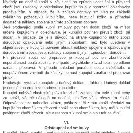
Náklady na dodání zboží v závislosti na způsobu odeslání a převzetí
zboží jsou uvedeny v objednávce kupujícího a v potvrzení objednávky
prodávajícím. V případě, že je způsob dopravy smluven na základě
zvláštního požadavku kupujícího, nese kupující riziko a případné
dodatečné náklady spojené s tímto způsobem dopravy.
Je-li prodávající podle kupní smlouvy povinen dodat zboží na místo
určené kupujícím v objednávce, je kupující povinen převzít zboží při
dodání. V případě, že je z důvodů na straně kupujícího nutno zboží
doručovat opakovaně nebo jiným způsobem, než bylo uvedeno v
objednávce, je kupující povinen uhradit náklady spojené s opakovaným
doručováním zboží, resp. náklady spojené s jiným způsobem doručení.
Při převzetí zboží od přepravce je kupující povinen zkontrolovat
neporušenost obalů zboží a v případě jakýchkoliv závad toto neprodleně
oznámit přepravci. V případě shledání porušení obalu svědčícího o
neoprávněném vniknutí do zásilky nemusí kupující zásilku od přepravce
převzít.
Prodávající vystaví kupujícímu daňový doklad – fakturu. Daňový doklad
je odeslán na emailovou adresu kupujícího.
Kupující nabývá vlastnické právo ke zboží zaplacením celé kupní ceny
za zboží, včetně nákladů na dodání, nejdříve však převzetím zboží.
Odpovědnost za nahodilou zkázu, poškození či ztrátu zboží přechází na
kupujícího okamžikem převzetí zboží nebo okamžikem, kdy měl kupující
povinnost zboží převzít, ale v rozporu s kupní smlouvou tak neučinil.
VI.
Odstoupení od smlouvy
Kupující, který uzavřel kupní smlouvu mimo svoji podnikatelskou činnost