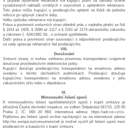
V případě oprávněné reklamace má kupující právo na náhradu účelně
vynaložených nákladů vzniklých v souvislosti s uplatněním reklamace.
Toto právo může kupující u prodávajícího uplatnit ve lhůtě do jednoho
měsíce po uplynutí záruční doby.
Volbu způsobu reklamace má kupující.
Práva a povinnosti smluvních stran ohledně práv z vadného plnění se řídí
§ 1914 až 1925, § 2099 až 2117 a § 2161 až 2174 občanského zákoníku
a zákonem č. 634/1992 Sb., o ochraně spotřebitele.
Další práva a povinnosti stran související s odpovědností prodávajícího
za vady upravuje reklamační řád prodávajícího.
VIII.
Doručování
Smluvní strany si mohou veškerou písemnou korespondenci vzájemně
doručovat prostřednictvím elektronické pošty.
Kupující doručuje prodávajícímu korespondenci na emailovou adresu
uvedenu v těchto obchodních podmínkách. Prodávající doručuje
kupujícímu korespondenci na emailovou adresu uvedenou v jeho
zákaznickém účtu nebo v objednávce.
IX.
Mimosoudní řešení sporů
K mimosoudnímu řešení spotřebitelských sporů z kupní smlouvy je
příslušná Česká obchodní inspekce, se sídlem Štěpánská 567/15, 120 00
Praha 2, IČ: 000 20 869, internetová adresa: https://adr.coi.cz/cs.
Platformu pro řešení sporů on-line nacházející se na internetové adrese
http://ec.europa.eu/consumers/odr je možné využít při řešení sporů mezi
prodávajícím a kupujícím z kupní smlouvy.