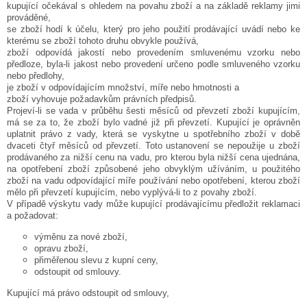
kupující očekával s ohledem na povahu zboží a na základě reklamy jimi
prováděné,
se zboží hodí k účelu, který pro jeho použití prodávající uvádí nebo ke
kterému se zboží tohoto druhu obvykle používá,
zboží odpovídá jakostí nebo provedením smluvenému vzorku nebo
předloze, byla-li jakost nebo provedení určeno podle smluveného vzorku
nebo předlohy,
je zboží v odpovídajícím množství, míře nebo hmotnosti a
zboží vyhovuje požadavkům právních předpisů.
Projeví-li se vada v průběhu šesti měsíců od převzetí zboží kupujícím,
má se za to, že zboží bylo vadné již při převzetí. Kupující je oprávněn
uplatnit právo z vady, která se vyskytne u spotřebního zboží v době
dvaceti čtyř měsíců od převzetí. Toto ustanovení se nepoužije u zboží
prodávaného za nižší cenu na vadu, pro kterou byla nižší cena ujednána,
na opotřebení zboží způsobené jeho obvyklým užíváním, u použitého
zboží na vadu odpovídající míře používání nebo opotřebení, kterou zboží
mělo při převzetí kupujícím, nebo vyplývá-li to z povahy zboží.
V případě výskytu vady může kupující prodávajícímu předložit reklamaci
a požadovat:
výměnu za nové zboží,
opravu zboží,
přiměřenou slevu z kupní ceny,
odstoupit od smlouvy.
Kupující má právo odstoupit od smlouvy,