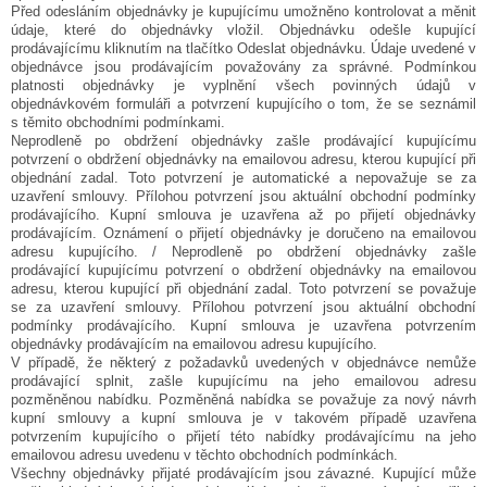
Před odesláním objednávky je kupujícímu umožněno kontrolovat a měnit
údaje, které do objednávky vložil. Objednávku odešle kupující
prodávajícímu kliknutím na tlačítko
Odeslat objednávku. Údaje uvedené v
objednávce jsou prodávajícím považovány za správné. Podmínkou
platnosti objednávky je vyplnění všech povinných údajů v
objednávkovém formuláři a potvrzení kupujícího o tom, že se seznámil
s těmito obchodními podmínkami.
Neprodleně po obdržení objednávky zašle prodávající kupujícímu
potvrzení o obdržení objednávky na emailovou adresu, kterou kupující při
objednání zadal. Toto potvrzení je automatické a nepovažuje se za
uzavření smlouvy. Přílohou potvrzení jsou aktuální obchodní podmínky
prodávajícího. Kupní smlouva je uzavřena až po přijetí objednávky
prodávajícím. Oznámení o přijetí objednávky je doručeno na emailovou
adresu kupujícího. / Neprodleně po obdržení objednávky zašle
prodávající kupujícímu potvrzení o obdržení objednávky na emailovou
adresu, kterou kupující při objednání zadal. Toto potvrzení se považuje
se za uzavření smlouvy. Přílohou potvrzení jsou aktuální obchodní
podmínky prodávajícího. Kupní smlouva je uzavřena potvrzením
objednávky prodávajícím na emailovou adresu kupujícího.
V případě, že některý z požadavků uvedených v objednávce nemůže
prodávající splnit, zašle kupujícímu na jeho emailovou adresu
pozměněnou nabídku. Pozměněná nabídka se považuje za nový návrh
kupní smlouvy a kupní smlouva je v takovém případě uzavřena
potvrzením kupujícího o přijetí této nabídky prodávajícímu na jeho
emailovou adresu uvedenu v těchto obchodních podmínkách.
Všechny objednávky přijaté prodávajícím jsou závazné. Kupující může