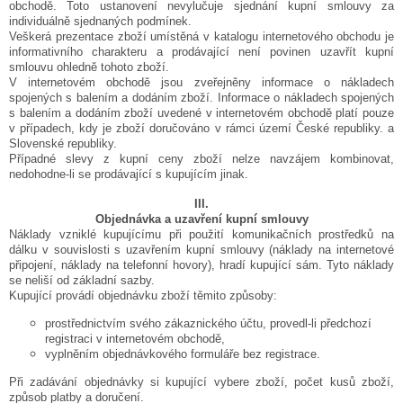
obchodě. Toto ustanovení nevylučuje sjednání kupní smlouvy za
individuálně sjednaných podmínek.
Veškerá prezentace zboží umístěná v katalogu internetového obchodu je
informativního charakteru a prodávající není povinen uzavřít kupní
smlouvu ohledně tohoto zboží.
V internetovém obchodě jsou zveřejněny informace o nákladech
spojených s balením a dodáním zboží. Informace o nákladech spojených
s balením a dodáním zboží uvedené v internetovém obchodě platí pouze
v případech, kdy je zboží doručováno v rámci území České republiky.
a
Slovenské republiky.
Případné slevy z kupní ceny zboží nelze navzájem kombinovat,
nedohodne-li se prodávající s kupujícím jinak.
III.
Objednávka a uzavření kupní smlouvy
Náklady vzniklé kupujícímu při použití komunikačních prostředků na
dálku v souvislosti s uzavřením kupní smlouvy (náklady na internetové
připojení, náklady na telefonní hovory), hradí kupující sám. Tyto náklady
se neliší od základní sazby.
Kupující provádí objednávku zboží těmito způsoby:
prostřednictvím svého zákaznického účtu, provedl-li předchozí
registraci v internetovém obchodě,
vyplněním objednávkového formuláře bez registrace.
Při zadávání objednávky si kupující vybere zboží, počet kusů zboží,
způsob platby a doručení.