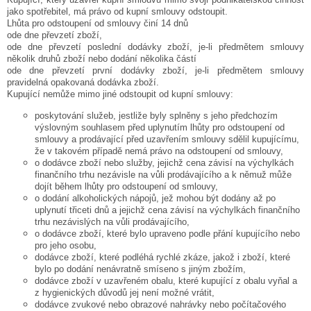
jako spotřebitel, má právo od kupní smlouvy odstoupit.
Lhůta pro odstoupení od smlouvy činí 14 dnů
ode dne převzetí zboží,
ode dne převzetí poslední dodávky zboží, je-li předmětem smlouvy
několik druhů zboží nebo dodání několika částí
ode dne převzetí první dodávky zboží, je-li předmětem smlouvy
pravidelná opakovaná dodávka zboží.
Kupující nemůže mimo jiné odstoupit od kupní smlouvy:
poskytování služeb, jestliže byly splněny s jeho předchozím
výslovným souhlasem před uplynutím lhůty pro odstoupení od
smlouvy a prodávající před uzavřením smlouvy sdělil kupujícímu,
že v takovém případě nemá právo na odstoupení od smlouvy,
o dodávce zboží nebo služby, jejichž cena závisí na výchylkách
finančního trhu nezávisle na vůli prodávajícího a k němuž může
dojít během lhůty pro odstoupení od smlouvy,
o dodání alkoholických nápojů, jež mohou být dodány až po
uplynutí třiceti dnů a jejichž cena závisí na výchylkách finančního
trhu nezávislých na vůli prodávajícího,
o dodávce zboží, které bylo upraveno podle přání kupujícího nebo
pro jeho osobu,
dodávce zboží, které podléhá rychlé zkáze, jakož i zboží, které
bylo po dodání nenávratně smíseno s jiným zbožím,
dodávce zboží v uzavřeném obalu, které kupující z obalu vyňal a
z hygienických důvodů jej není možné vrátit,
dodávce zvukové nebo obrazové nahrávky nebo počítačového