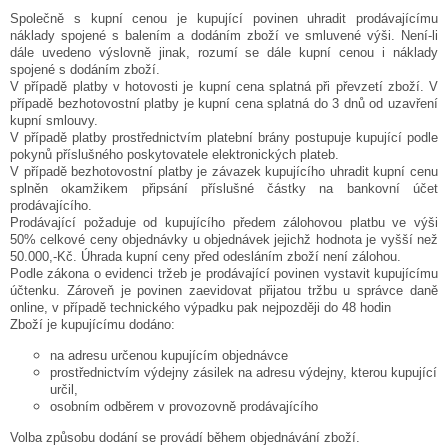
Společně s kupní cenou je kupující povinen uhradit prodávajícímu
náklady spojené s balením a dodáním zboží ve smluvené výši. Není-li
dále uvedeno výslovně jinak, rozumí se dále kupní cenou i náklady
spojené s dodáním zboží.
V případě platby v hotovosti je kupní cena splatná při převzetí zboží. V
případě bezhotovostní platby je kupní cena splatná do 3 dnů od uzavření
kupní smlouvy.
V případě platby prostřednictvím platební brány postupuje kupující podle
pokynů příslušného poskytovatele elektronických plateb.
V případě bezhotovostní platby je závazek kupujícího uhradit kupní cenu
splněn okamžikem připsání příslušné částky na bankovní účet
prodávajícího.
Prodávající požaduje od kupujícího předem zálohovou platbu ve výši
50% celkové ceny objednávky u objednávek jejichž hodnota je vyšší než
50.000,-Kč. Úhrada kupní ceny před odesláním zboží není zálohou.
Podle zákona o evidenci tržeb je prodávající povinen vystavit kupujícímu
účtenku. Zároveň je povinen zaevidovat přijatou tržbu u správce daně
online, v případě technického výpadku pak nejpozději do 48 hodin
Zboží je kupujícímu dodáno:
na adresu určenou kupujícím objednávce
prostřednictvím výdejny zásilek na adresu výdejny, kterou kupující
určil,
osobním odběrem v provozovně prodávajícího
Volba způsobu dodání se provádí během objednávání zboží.