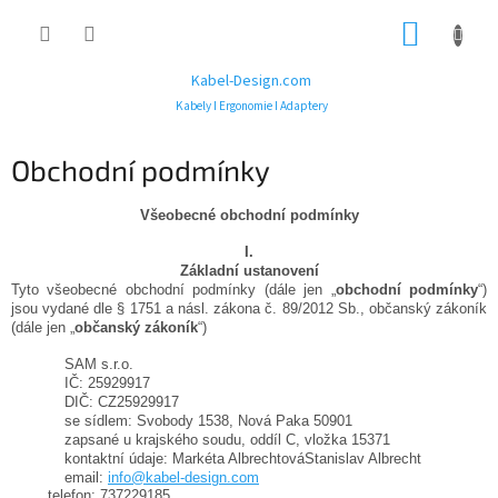
Přejít
NÁKUP
na
obsah
KOŠÍK
Kabel-Design.com
Kabely I Ergonomie I Adaptery
Obchodní podmínky
Všeobecné obchodní podmínky
I.
Základní ustanovení
Tyto všeobecné obchodní podmínky (dále jen „
obchodní podmínky
“)
jsou vydané dle § 1751 a násl. zákona č. 89/2012 Sb., občanský zákoník
(dále jen „
občanský zákoník
“)
SAM s.r.o.
IČ: 25929917
DIČ: CZ25929917
se sídlem: Svobody 1538, Nová Paka 50901
zapsané u krajského soudu, oddíl C, vložka 15371
kontaktní údaje: Markéta AlbrechtováStanislav Albrecht
email:
info@kabel-design.com
telefon: 737229185